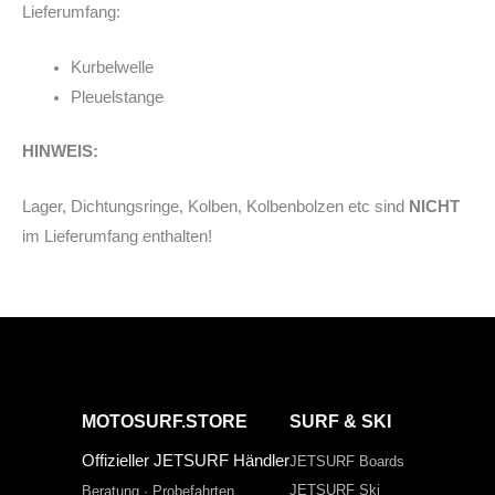
Lieferumfang:
Kurbelwelle
Pleuelstange
HINWEIS:
Lager, Dichtungsringe, Kolben, Kolbenbolzen etc sind
NICHT
im Lieferumfang enthalten!
MOTOSURF.STORE
SURF & SKI
Offizieller JETSURF Händler
JETSURF Boards
JETSURF Ski
Beratung · Probefahrten