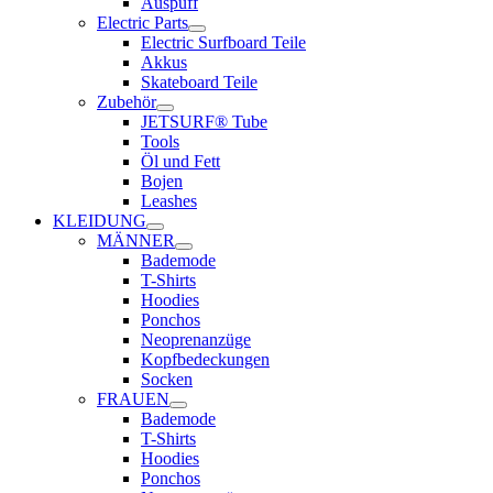
Auspuff
Electric Parts
Electric Surfboard Teile
Akkus
Skateboard Teile
Zubehör
JETSURF® Tube
Tools
Öl und Fett
Bojen
Leashes
KLEIDUNG
MÄNNER
Bademode
T-Shirts
Hoodies
Ponchos
Neoprenanzüge
Kopfbedeckungen
Socken
FRAUEN
Bademode
T-Shirts
Hoodies
Ponchos