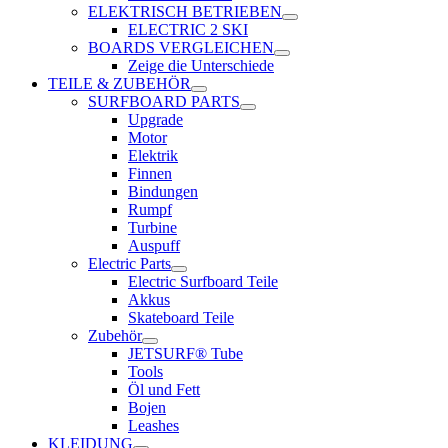
ELEKTRISCH BETRIEBEN
ELECTRIC 2 SKI
BOARDS VERGLEICHEN
Zeige die Unterschiede
TEILE & ZUBEHÖR
SURFBOARD PARTS
Upgrade
Motor
Elektrik
Finnen
Bindungen
Rumpf
Turbine
Auspuff
Electric Parts
Electric Surfboard Teile
Akkus
Skateboard Teile
Zubehör
JETSURF® Tube
Tools
Öl und Fett
Bojen
Leashes
KLEIDUNG