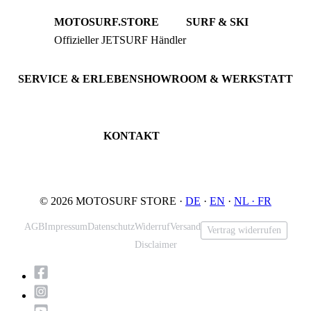
MOTOSURF.STORE
SURF & SKI
Offizieller JETSURF Händler
JETSURF Boards
Beratung · Probefahrten
JETSURF Ski
Gebrauchte Boards
SERVICE & ERLEBEN
SHOWROOM & WERKSTATT
Probefahrt buchen
An der Loher Mühle 4
Wartung & Inspektion
32545 Bad Oeynhausen
JETSURF Spots
Deutschland
KONTAKT
Tel: +49 5731 7555676
Email: info@motosurf.store
© 2026 MOTOSURF STORE ·
DE
·
EN
·
NL ·
FR
AGB
Impressum
Datenschutz
Widerruf
Versand
Vertrag widerrufen
Disclaimer