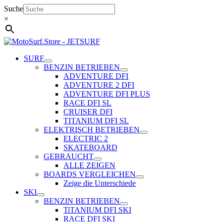
Zum
Suche
Inhalt
×
springen
SURF
BENZIN BETRIEBEN
ADVENTURE DFI
ADVENTURE 2 DFI
ADVENTURE DFI PLUS
RACE DFI SL
CRUISER DFI
TITANIUM DFI SL
ELEKTRISCH BETRIEBEN
ELECTRIC 2
SKATEBOARD
GEBRAUCHT
ALLE ZEIGEN
BOARDS VERGLEICHEN
Zeige die Unterschiede
SKI
BENZIN BETRIEBEN
TiTANIUM DFI SKI
RACE DFI SKI