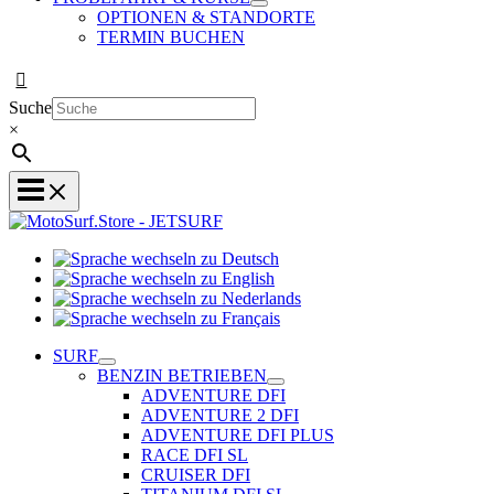
OPTIONEN & STANDORTE
TERMIN BUCHEN
Suche
×
Sprache
Sprache
wechseln
wechseln
zu
Sprache
zu
Deutsch
Sprache
wechseln
English
wechseln
zu
SURF
zu
Nederlands
BENZIN BETRIEBEN
Français
ADVENTURE DFI
ADVENTURE 2 DFI
ADVENTURE DFI PLUS
RACE DFI SL
CRUISER DFI