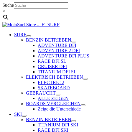
Zum
Suche
Inhalt
×
springen
SURF
BENZIN BETRIEBEN
ADVENTURE DFI
ADVENTURE 2 DFI
ADVENTURE DFI PLUS
RACE DFI SL
CRUISER DFI
TITANIUM DFI SL
ELEKTRISCH BETRIEBEN
ELECTRIC 2
SKATEBOARD
GEBRAUCHT
ALLE ZEIGEN
BOARDS VERGLEICHEN
Zeige die Unterschiede
SKI
BENZIN BETRIEBEN
TiTANIUM DFI SKI
RACE DFI SKI