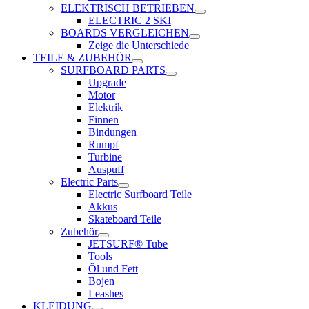
ELEKTRISCH BETRIEBEN
ELECTRIC 2 SKI
BOARDS VERGLEICHEN
Zeige die Unterschiede
TEILE & ZUBEHÖR
SURFBOARD PARTS
Upgrade
Motor
Elektrik
Finnen
Bindungen
Rumpf
Turbine
Auspuff
Electric Parts
Electric Surfboard Teile
Akkus
Skateboard Teile
Zubehör
JETSURF® Tube
Tools
Öl und Fett
Bojen
Leashes
KLEIDUNG