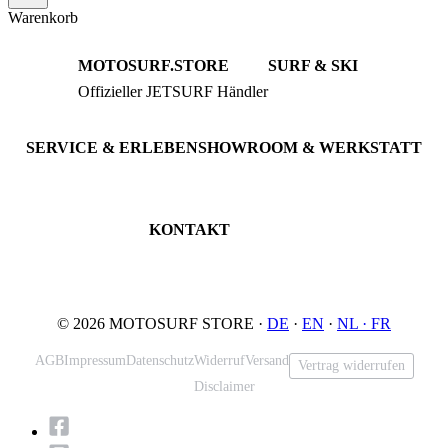
Warenkorb
MOTOSURF.STORE
SURF & SKI
Offizieller JETSURF Händler
JETSURF Boards
Beratung · Probefahrten
JETSURF Ski
Gebrauchte Boards
SERVICE & ERLEBEN
SHOWROOM & WERKSTATT
Probefahrt buchen
An der Loher Mühle 4
Wartung & Inspektion
32545 Bad Oeynhausen
JETSURF Spots
Deutschland
KONTAKT
Tel: +49 5731 7555676
Email: info@motosurf.store
© 2026 MOTOSURF STORE ·
DE
·
EN
·
NL ·
FR
AGB
Impressum
Datenschutz
Widerruf
Versand
Vertrag widerrufen
Disclaimer