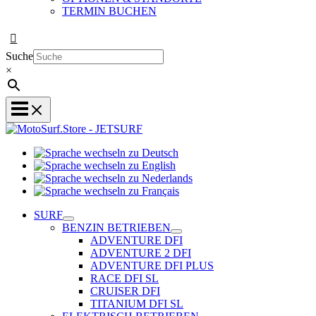
TERMIN BUCHEN
Suche
×
Sprache
Sprache
wechseln
wechseln
zu
Sprache
zu
Deutsch
Sprache
wechseln
English
wechseln
zu
SURF
zu
Nederlands
BENZIN BETRIEBEN
Français
ADVENTURE DFI
ADVENTURE 2 DFI
ADVENTURE DFI PLUS
RACE DFI SL
CRUISER DFI
TITANIUM DFI SL