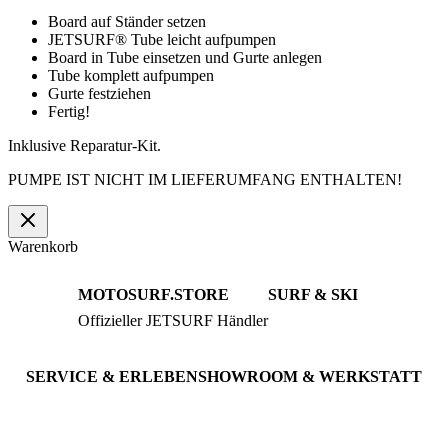
Board auf Ständer setzen
JETSURF® Tube leicht aufpumpen
Board in Tube einsetzen und Gurte anlegen
Tube komplett aufpumpen
Gurte festziehen
Fertig!
Inklusive Reparatur-Kit.
PUMPE IST NICHT IM LIEFERUMFANG ENTHALTEN!
Warenkorb
MOTOSURF.STORE
SURF & SKI
Offizieller JETSURF Händler
JETSURF Boards
Beratung · Probefahrten
JETSURF Ski
Gebrauchte Boards
SERVICE & ERLEBEN
SHOWROOM & WERKSTATT
Probefahrt buchen
An der Loher Mühle 4
Wartung & Inspektion
32545 Bad Oeynhausen
JETSURF Spots
Deutschland