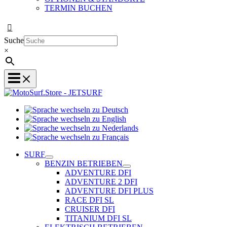
TERMIN BUCHEN
Suche
×
Sprache
Sprache
wechseln
wechseln
zu
Sprache
zu
Deutsch
Sprache
wechseln
English
wechseln
zu
SURF
zu
Nederlands
BENZIN BETRIEBEN
Français
ADVENTURE DFI
ADVENTURE 2 DFI
ADVENTURE DFI PLUS
RACE DFI SL
CRUISER DFI
TITANIUM DFI SL