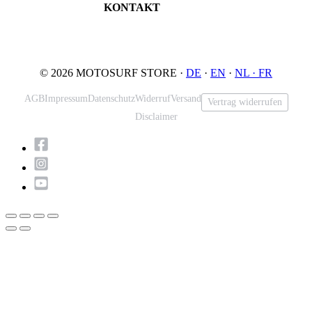
KONTAKT
Tel: +49 5731 7555676
Email: info@motosurf.store
© 2026 MOTOSURF STORE ·
DE
·
EN
·
NL ·
FR
AGB
Impressum
Datenschutz
Widerruf
Versand
Vertrag widerrufen
Disclaimer
Nach
oben
scrollen