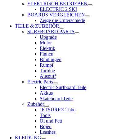
ELEKTRISCH BETRIEBEN
ELECTRIC 2 SKI
BOARDS VERGLEICHEN
Zeige die Unterschiede
TEILE & ZUBEHÖR
SURFBOARD PARTS
Upgrade
Motor
Elektrik
Finnen
Bindungen
Rumpf
Turbine
Auspuff
Electric Parts
Electric Surfboard Teile
Akkus
Skateboard Teile
Zubehör
JETSURF® Tube
Tools
Öl und Fett
Bojen
Leashes
KLEIDUNG