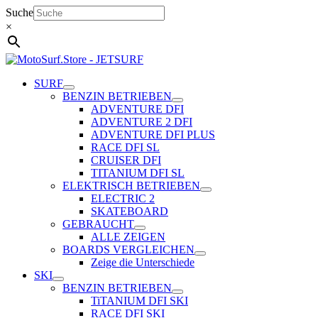
Zum
Suche
Inhalt
×
springen
SURF
BENZIN BETRIEBEN
ADVENTURE DFI
ADVENTURE 2 DFI
ADVENTURE DFI PLUS
RACE DFI SL
CRUISER DFI
TITANIUM DFI SL
ELEKTRISCH BETRIEBEN
ELECTRIC 2
SKATEBOARD
GEBRAUCHT
ALLE ZEIGEN
BOARDS VERGLEICHEN
Zeige die Unterschiede
SKI
BENZIN BETRIEBEN
TiTANIUM DFI SKI
RACE DFI SKI