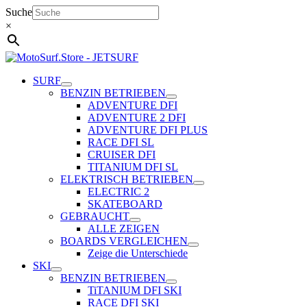
Zum
Suche
Inhalt
×
springen
SURF
BENZIN BETRIEBEN
ADVENTURE DFI
ADVENTURE 2 DFI
ADVENTURE DFI PLUS
RACE DFI SL
CRUISER DFI
TITANIUM DFI SL
ELEKTRISCH BETRIEBEN
ELECTRIC 2
SKATEBOARD
GEBRAUCHT
ALLE ZEIGEN
BOARDS VERGLEICHEN
Zeige die Unterschiede
SKI
BENZIN BETRIEBEN
TiTANIUM DFI SKI
RACE DFI SKI