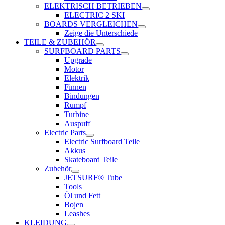
ELEKTRISCH BETRIEBEN
ELECTRIC 2 SKI
BOARDS VERGLEICHEN
Zeige die Unterschiede
TEILE & ZUBEHÖR
SURFBOARD PARTS
Upgrade
Motor
Elektrik
Finnen
Bindungen
Rumpf
Turbine
Auspuff
Electric Parts
Electric Surfboard Teile
Akkus
Skateboard Teile
Zubehör
JETSURF® Tube
Tools
Öl und Fett
Bojen
Leashes
KLEIDUNG