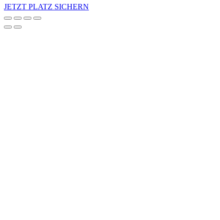
JETZT PLATZ SICHERN
Nach
oben
scrollen