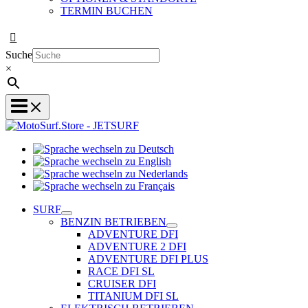
TERMIN BUCHEN
Suche
×
Sprache
Sprache
wechseln
wechseln
zu
Sprache
zu
Deutsch
Sprache
wechseln
English
wechseln
zu
SURF
zu
Nederlands
BENZIN BETRIEBEN
Français
ADVENTURE DFI
ADVENTURE 2 DFI
ADVENTURE DFI PLUS
RACE DFI SL
CRUISER DFI
TITANIUM DFI SL