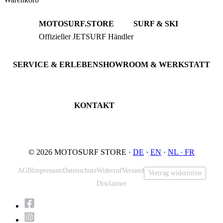
MOTOSURF.STORE
SURF & SKI
Offizieller JETSURF Händler
JETSURF Boards
Beratung · Probefahrten
JETSURF Ski
Gebrauchte Boards
SERVICE & ERLEBEN
SHOWROOM & WERKSTATT
Probefahrt buchen
An der Loher Mühle 4
Wartung & Inspektion
32545 Bad Oeynhausen
JETSURF Spots
Deutschland
KONTAKT
Tel: +49 5731 7555676
Email: info@motosurf.store
© 2026 MOTOSURF STORE ·
DE
·
EN
·
NL ·
FR
AGB
Impressum
Datenschutz
Widerruf
Versand
Vertrag widerrufen
Disclaimer