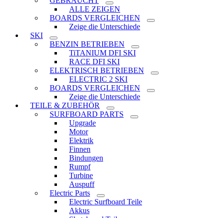
GEBRAUCHT
ALLE ZEIGEN
BOARDS VERGLEICHEN
Zeige die Unterschiede
SKI
BENZIN BETRIEBEN
TiTANIUM DFI SKI
RACE DFI SKI
ELEKTRISCH BETRIEBEN
ELECTRIC 2 SKI
BOARDS VERGLEICHEN
Zeige die Unterschiede
TEILE & ZUBEHÖR
SURFBOARD PARTS
Upgrade
Motor
Elektrik
Finnen
Bindungen
Rumpf
Turbine
Auspuff
Electric Parts
Electric Surfboard Teile
Akkus