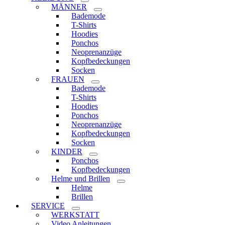
MÄNNER
Bademode
T-Shirts
Hoodies
Ponchos
Neoprenanzüge
Kopfbedeckungen
Socken
FRAUEN
Bademode
T-Shirts
Hoodies
Ponchos
Neoprenanzüge
Kopfbedeckungen
Socken
KINDER
Ponchos
Kopfbedeckungen
Helme und Brillen
Helme
Brillen
SERVICE
WERKSTATT
Video Anleitungen