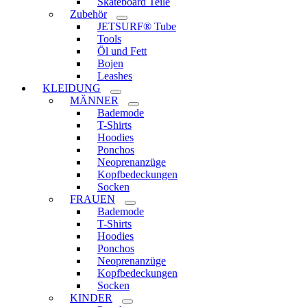
Skateboard Teile
Zubehör
JETSURF® Tube
Tools
Öl und Fett
Bojen
Leashes
KLEIDUNG
MÄNNER
Bademode
T-Shirts
Hoodies
Ponchos
Neoprenanzüge
Kopfbedeckungen
Socken
FRAUEN
Bademode
T-Shirts
Hoodies
Ponchos
Neoprenanzüge
Kopfbedeckungen
Socken
KINDER