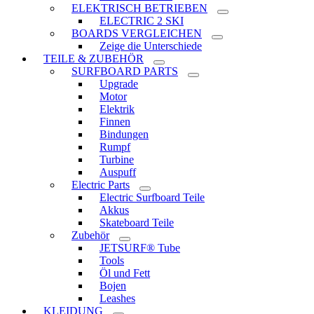
ELEKTRISCH BETRIEBEN
ELECTRIC 2 SKI
BOARDS VERGLEICHEN
Zeige die Unterschiede
TEILE & ZUBEHÖR
SURFBOARD PARTS
Upgrade
Motor
Elektrik
Finnen
Bindungen
Rumpf
Turbine
Auspuff
Electric Parts
Electric Surfboard Teile
Akkus
Skateboard Teile
Zubehör
JETSURF® Tube
Tools
Öl und Fett
Bojen
Leashes
KLEIDUNG