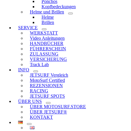
Ponchos
Kopfbedeckungen
Helme und Brillen
Helme
Brillen
SERVICE
WERKSTATT
Video Anleitungen
HANDBÜCHER
FÜHRERSCHEIN
ZULASSUNG
VERSICHERUNG
Track Lab
INFO
JETSURF Vergleich
MotoSurf Certified
REZENSIONEN
RACING
JETSURF SPOTS
ÜBER UNS
ÜBER MOTOSURF.STORE
ÜBER JETSURF®
KONTAKT