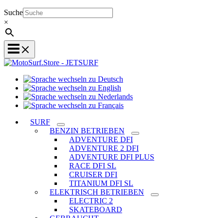
Suche
×
Sprache
Sprache
wechseln
wechseln
zu
Sprache
zu
Deutsch
Sprache
wechseln
English
wechseln
zu
SURF
zu
Nederlands
BENZIN BETRIEBEN
Français
ADVENTURE DFI
ADVENTURE 2 DFI
ADVENTURE DFI PLUS
RACE DFI SL
CRUISER DFI
TITANIUM DFI SL
ELEKTRISCH BETRIEBEN
ELECTRIC 2
SKATEBOARD