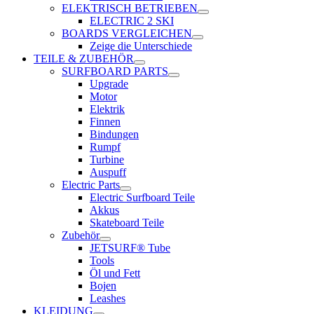
ELEKTRISCH BETRIEBEN
ELECTRIC 2 SKI
BOARDS VERGLEICHEN
Zeige die Unterschiede
TEILE & ZUBEHÖR
SURFBOARD PARTS
Upgrade
Motor
Elektrik
Finnen
Bindungen
Rumpf
Turbine
Auspuff
Electric Parts
Electric Surfboard Teile
Akkus
Skateboard Teile
Zubehör
JETSURF® Tube
Tools
Öl und Fett
Bojen
Leashes
KLEIDUNG