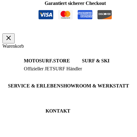
Garantiert sicherer Checkout
Türkis
Menge
Warenkorb
MOTOSURF.STORE
SURF & SKI
Offizieller JETSURF Händler
JETSURF Boards
Beratung · Probefahrten
JETSURF Ski
Gebrauchte Boards
SERVICE & ERLEBEN
SHOWROOM & WERKSTATT
Probefahrt buchen
An der Loher Mühle 4
Wartung & Inspektion
32545 Bad Oeynhausen
JETSURF Spots
Deutschland
KONTAKT
Tel: +49 5731 7555676
Email: info@motosurf.store