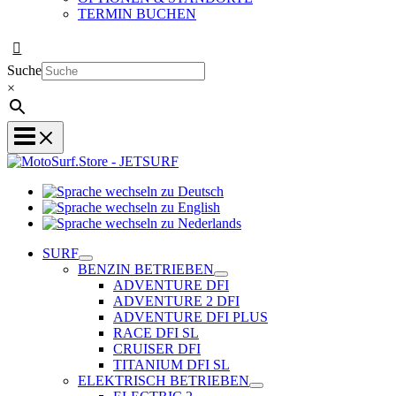
TERMIN BUCHEN
Suche
×
Sprache
Sprache
wechseln
wechseln
zu
Sprache
zu
Deutsch
wechseln
SURF
English
zu
BENZIN BETRIEBEN
Nederlands
ADVENTURE DFI
ADVENTURE 2 DFI
ADVENTURE DFI PLUS
RACE DFI SL
CRUISER DFI
TITANIUM DFI SL
ELEKTRISCH BETRIEBEN