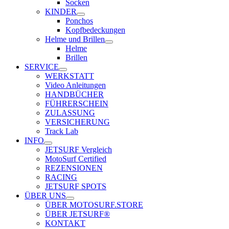
Socken
KINDER
Ponchos
Kopfbedeckungen
Helme und Brillen
Helme
Brillen
SERVICE
WERKSTATT
Video Anleitungen
HANDBÜCHER
FÜHRERSCHEIN
ZULASSUNG
VERSICHERUNG
Track Lab
INFO
JETSURF Vergleich
MotoSurf Certified
REZENSIONEN
RACING
JETSURF SPOTS
ÜBER UNS
ÜBER MOTOSURF.STORE
ÜBER JETSURF®
KONTAKT