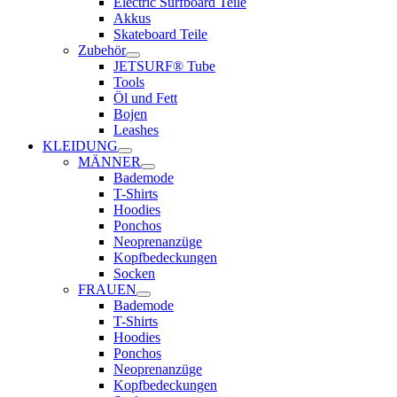
Electric Surfboard Teile
Akkus
Skateboard Teile
Zubehör
JETSURF® Tube
Tools
Öl und Fett
Bojen
Leashes
KLEIDUNG
MÄNNER
Bademode
T-Shirts
Hoodies
Ponchos
Neoprenanzüge
Kopfbedeckungen
Socken
FRAUEN
Bademode
T-Shirts
Hoodies
Ponchos
Neoprenanzüge
Kopfbedeckungen