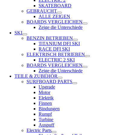
ELECTRIC 2
SKATEBOARD
GEBRAUCHT
ALLE ZEIGEN
BOARDS VERGLEICHEN
Zeige die Unterschiede
SKI
BENZIN BETRIEBEN
TiTANIUM DFI SKI
RACE DFI SKI
ELEKTRISCH BETRIEBEN
ELECTRIC 2 SKI
BOARDS VERGLEICHEN
Zeige die Unterschiede
TEILE & ZUBEHÖR
SURFBOARD PARTS
Upgrade
Motor
Elektrik
Finnen
Bindungen
Rumpf
Turbine
Auspuff
Electric Parts