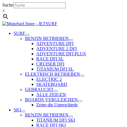
Zum
Suche
Inhalt
×
springen
SURF
BENZIN BETRIEBEN
ADVENTURE DFI
ADVENTURE 2 DFI
ADVENTURE DFI PLUS
RACE DFI SL
CRUISER DFI
TITANIUM DFI SL
ELEKTRISCH BETRIEBEN
ELECTRIC 2
SKATEBOARD
GEBRAUCHT
ALLE ZEIGEN
BOARDS VERGLEICHEN
Zeige die Unterschiede
SKI
BENZIN BETRIEBEN
TiTANIUM DFI SKI
RACE DFI SKI