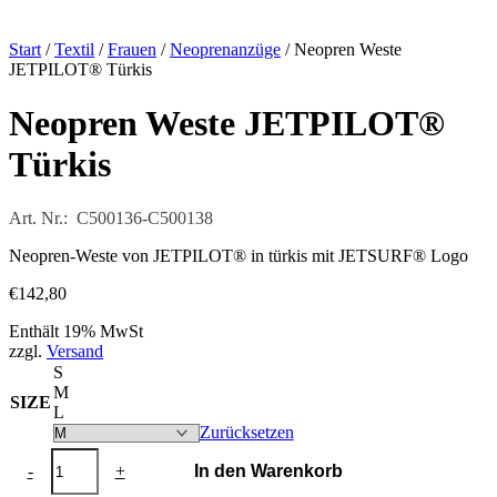
Start
/
Textil
/
Frauen
/
Neoprenanzüge
/ Neopren Weste
JETPILOT® Türkis
Neopren Weste JETPILOT®
Türkis
Art. Nr.: C500136-C500138
Neopren-Weste von JETPILOT® in türkis mit JETSURF® Logo
€
142,80
Enthält 19% MwSt
zzgl.
Versand
S
M
SIZE
L
Zurücksetzen
Neopren
-
+
In den Warenkorb
Weste
JETPILOT®