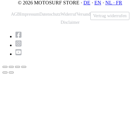
© 2026 MOTOSURF STORE ·
DE
·
EN
·
NL ·
FR
AGB
Impressum
Datenschutz
Widerruf
Versand
Vertrag widerrufen
Disclaimer
Nach
oben
scrollen