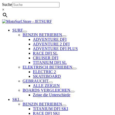
Zum
Suche
Inhalt
×
springen
SURF
BENZIN BETRIEBEN
ADVENTURE DFI
ADVENTURE 2 DFI
ADVENTURE DFI PLUS
RACE DFI SL
CRUISER DFI
TITANIUM DFI SL
ELEKTRISCH BETRIEBEN
ELECTRIC 2
SKATEBOARD
GEBRAUCHT
ALLE ZEIGEN
BOARDS VERGLEICHEN
Zeige die Unterschiede
SKI
BENZIN BETRIEBEN
TiTANIUM DFI SKI
RACE DFI SKI