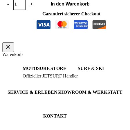
Schlauchanschluss
-
+
In den Warenkorb
90°
8mm
Garantiert sicherer Checkout
Menge
Warenkorb
MOTOSURF.STORE
SURF & SKI
Offizieller JETSURF Händler
JETSURF Boards
Beratung · Probefahrten
JETSURF Ski
Gebrauchte Boards
SERVICE & ERLEBEN
SHOWROOM & WERKSTATT
Probefahrt buchen
An der Loher Mühle 4
Wartung & Inspektion
32545 Bad Oeynhausen
JETSURF Spots
Deutschland
KONTAKT
Tel: +49 5731 7555676
Email: info@motosurf.store