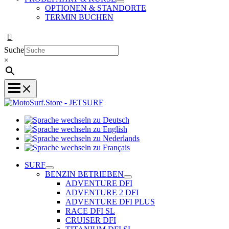
OPTIONEN & STANDORTE
TERMIN BUCHEN
Suche
×
Sprache
Sprache
wechseln
wechseln
zu
Sprache
zu
Deutsch
Sprache
wechseln
English
wechseln
zu
SURF
zu
Nederlands
BENZIN BETRIEBEN
Français
ADVENTURE DFI
ADVENTURE 2 DFI
ADVENTURE DFI PLUS
RACE DFI SL
CRUISER DFI