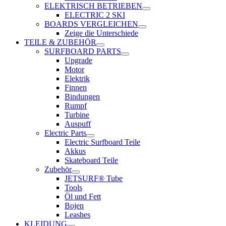
ELEKTRISCH BETRIEBEN
ELECTRIC 2 SKI
BOARDS VERGLEICHEN
Zeige die Unterschiede
TEILE & ZUBEHÖR
SURFBOARD PARTS
Upgrade
Motor
Elektrik
Finnen
Bindungen
Rumpf
Turbine
Auspuff
Electric Parts
Electric Surfboard Teile
Akkus
Skateboard Teile
Zubehör
JETSURF® Tube
Tools
Öl und Fett
Bojen
Leashes
KLEIDUNG