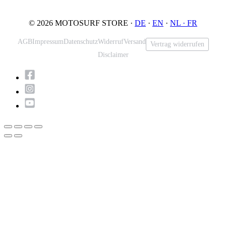
© 2026 MOTOSURF STORE ·
DE
·
EN
·
NL ·
FR
AGB
Impressum
Datenschutz
Widerruf
Versand
Vertrag widerrufen
Disclaimer
Nach
oben
scrollen