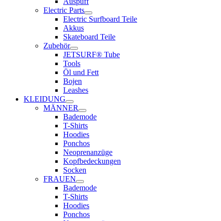
Auspuff
Electric Parts
Electric Surfboard Teile
Akkus
Skateboard Teile
Zubehör
JETSURF® Tube
Tools
Öl und Fett
Bojen
Leashes
KLEIDUNG
MÄNNER
Bademode
T-Shirts
Hoodies
Ponchos
Neoprenanzüge
Kopfbedeckungen
Socken
FRAUEN
Bademode
T-Shirts
Hoodies
Ponchos