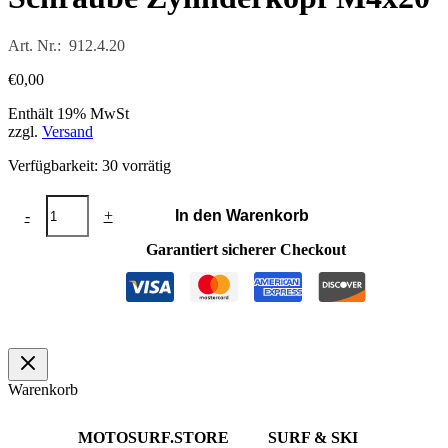
Art. Nr.: 912.4.20
€
0,00
Enthält 19% MwSt
zzgl.
Versand
Verfügbarkeit:
30 vorrätig
Schraube
-
+
In den Warenkorb
Zylinderkopf
M4x20
Garantiert sicherer Checkout
Menge
Warenkorb
MOTOSURF.STORE
SURF & SKI