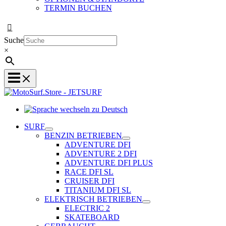
TERMIN BUCHEN
Suche
×
Sprache
wechseln
SURF
zu
BENZIN BETRIEBEN
Deutsch
ADVENTURE DFI
ADVENTURE 2 DFI
ADVENTURE DFI PLUS
RACE DFI SL
CRUISER DFI
TITANIUM DFI SL
ELEKTRISCH BETRIEBEN
ELECTRIC 2
SKATEBOARD