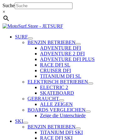
Zum
Suche
Inhalt
×
springen
SURF
BENZIN BETRIEBEN
ADVENTURE DFI
ADVENTURE 2 DFI
ADVENTURE DFI PLUS
RACE DFI SL
CRUISER DFI
TITANIUM DFI SL
ELEKTRISCH BETRIEBEN
ELECTRIC 2
SKATEBOARD
GEBRAUCHT
ALLE ZEIGEN
BOARDS VERGLEICHEN
Zeige die Unterschiede
SKI
BENZIN BETRIEBEN
TiTANIUM DFI SKI
RACE DFI SKI