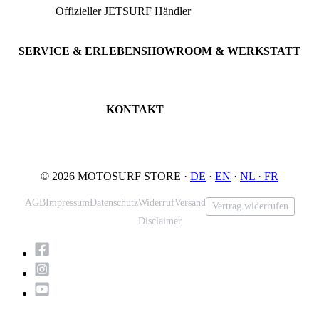
Offizieller JETSURF Händler
JETSURF Boards
Beratung · Probefahrten
JETSURF Ski
Gebrauchte Boards
SERVICE & ERLEBEN
SHOWROOM & WERKSTATT
Probefahrt buchen
An der Loher Mühle 4
Wartung & Inspektion
32545 Bad Oeynhausen
JETSURF Spots
Deutschland
KONTAKT
Tel: +49 5731 7555676
Email: info@motosurf.store
© 2026 MOTOSURF STORE ·
DE
·
EN
·
NL ·
FR
AGB
Impressum
Datenschutz
Widerruf
Versand
Vertrag widerrufen
Disclaimer
Nach