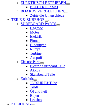
ELEKTRISCH BETRIEBEN
ELECTRIC 2 SKI
BOARDS VERGLEICHEN
Zeige die Unterschiede
TEILE & ZUBEHÖR
SURFBOARD PARTS
Upgrade
Motor
Elektrik
Finnen
Bindungen
Rumpf
Turbine
Auspuff
Electric Parts
Electric Surfboard Teile
Akkus
Skateboard Teile
Zubehör
JETSURF® Tube
Tools
Öl und Fett
Bojen
Leashes
KLEIDUNG