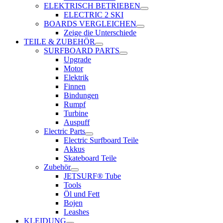
ELEKTRISCH BETRIEBEN
ELECTRIC 2 SKI
BOARDS VERGLEICHEN
Zeige die Unterschiede
TEILE & ZUBEHÖR
SURFBOARD PARTS
Upgrade
Motor
Elektrik
Finnen
Bindungen
Rumpf
Turbine
Auspuff
Electric Parts
Electric Surfboard Teile
Akkus
Skateboard Teile
Zubehör
JETSURF® Tube
Tools
Öl und Fett
Bojen
Leashes
KLEIDUNG