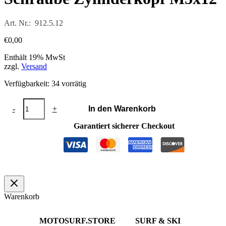
Art. Nr.: 912.5.12
€
0,00
Enthält 19% MwSt
zzgl.
Versand
Verfügbarkeit:
34 vorrätig
Schraube
-
+
In den Warenkorb
Zylinderkopf
M5x12
Garantiert sicherer Checkout
Menge
Warenkorb
MOTOSURF.STORE
SURF & SKI