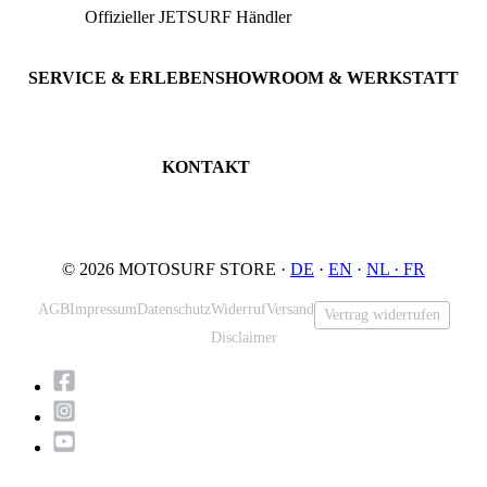
Offizieller JETSURF Händler
JETSURF Boards
Beratung · Probefahrten
JETSURF Ski
Gebrauchte Boards
SERVICE & ERLEBEN
SHOWROOM & WERKSTATT
Probefahrt buchen
An der Loher Mühle 4
Wartung & Inspektion
32545 Bad Oeynhausen
JETSURF Spots
Deutschland
KONTAKT
Tel: +49 5731 7555676
Email: info@motosurf.store
© 2026 MOTOSURF STORE ·
DE
·
EN
·
NL ·
FR
AGB
Impressum
Datenschutz
Widerruf
Versand
Vertrag widerrufen
Disclaimer
Nach