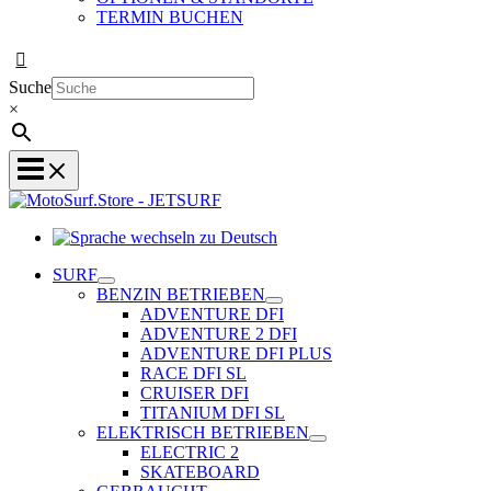
TERMIN BUCHEN
Suche
×
Sprache
wechseln
SURF
zu
BENZIN BETRIEBEN
Deutsch
ADVENTURE DFI
ADVENTURE 2 DFI
ADVENTURE DFI PLUS
RACE DFI SL
CRUISER DFI
TITANIUM DFI SL
ELEKTRISCH BETRIEBEN
ELECTRIC 2
SKATEBOARD