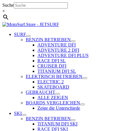
Zum
Suche
Inhalt
×
springen
SURF
BENZIN BETRIEBEN
ADVENTURE DFI
ADVENTURE 2 DFI
ADVENTURE DFI PLUS
RACE DFI SL
CRUISER DFI
TITANIUM DFI SL
ELEKTRISCH BETRIEBEN
ELECTRIC 2
SKATEBOARD
GEBRAUCHT
ALLE ZEIGEN
BOARDS VERGLEICHEN
Zeige die Unterschiede
SKI
BENZIN BETRIEBEN
TiTANIUM DFI SKI
RACE DFI SKI