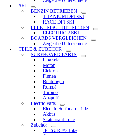
Zeige die Unterschiede
SKI
BENZIN BETRIEBEN
TiTANIUM DFI SKI
RACE DFI SKI
ELEKTRISCH BETRIEBEN
ELECTRIC 2 SKI
BOARDS VERGLEICHEN
Zeige die Unterschiede
TEILE & ZUBEHÖR
SURFBOARD PARTS
Upgrade
Motor
Elektrik
Finnen
Bindungen
Rumpf
Turbine
Auspuff
Electric Parts
Electric Surfboard Teile
Akkus
Skateboard Teile
Zubehör
JETSURF® Tube