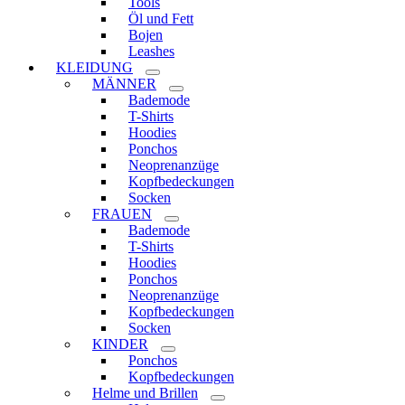
Tools
Öl und Fett
Bojen
Leashes
KLEIDUNG
MÄNNER
Bademode
T-Shirts
Hoodies
Ponchos
Neoprenanzüge
Kopfbedeckungen
Socken
FRAUEN
Bademode
T-Shirts
Hoodies
Ponchos
Neoprenanzüge
Kopfbedeckungen
Socken
KINDER
Ponchos
Kopfbedeckungen
Helme und Brillen