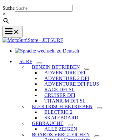
Suche
×
Sprache
wechseln
SURF
zu
BENZIN BETRIEBEN
Deutsch
ADVENTURE DFI
ADVENTURE 2 DFI
ADVENTURE DFI PLUS
RACE DFI SL
CRUISER DFI
TITANIUM DFI SL
ELEKTRISCH BETRIEBEN
ELECTRIC 2
SKATEBOARD
GEBRAUCHT
ALLE ZEIGEN
BOARDS VERGLEICHEN