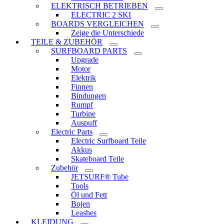
ELEKTRISCH BETRIEBEN
ELECTRIC 2 SKI
BOARDS VERGLEICHEN
Zeige die Unterschiede
TEILE & ZUBEHÖR
SURFBOARD PARTS
Upgrade
Motor
Elektrik
Finnen
Bindungen
Rumpf
Turbine
Auspuff
Electric Parts
Electric Surfboard Teile
Akkus
Skateboard Teile
Zubehör
JETSURF® Tube
Tools
Öl und Fett
Bojen
Leashes
KLEIDUNG