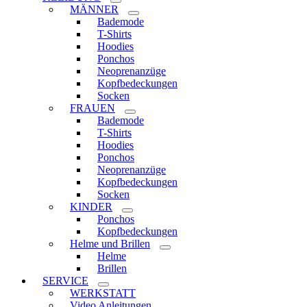
MÄNNER
Bademode
T-Shirts
Hoodies
Ponchos
Neoprenanzüge
Kopfbedeckungen
Socken
FRAUEN
Bademode
T-Shirts
Hoodies
Ponchos
Neoprenanzüge
Kopfbedeckungen
Socken
KINDER
Ponchos
Kopfbedeckungen
Helme und Brillen
Helme
Brillen
SERVICE
WERKSTATT
Video Anleitungen