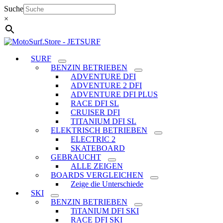
Zum
Suche
Inhalt
×
springen
SURF
BENZIN BETRIEBEN
ADVENTURE DFI
ADVENTURE 2 DFI
ADVENTURE DFI PLUS
RACE DFI SL
CRUISER DFI
TITANIUM DFI SL
ELEKTRISCH BETRIEBEN
ELECTRIC 2
SKATEBOARD
GEBRAUCHT
ALLE ZEIGEN
BOARDS VERGLEICHEN
Zeige die Unterschiede
SKI
BENZIN BETRIEBEN
TiTANIUM DFI SKI
RACE DFI SKI