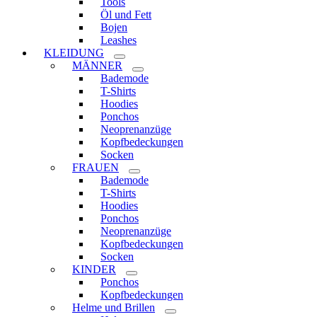
Tools
Öl und Fett
Bojen
Leashes
KLEIDUNG
MÄNNER
Bademode
T-Shirts
Hoodies
Ponchos
Neoprenanzüge
Kopfbedeckungen
Socken
FRAUEN
Bademode
T-Shirts
Hoodies
Ponchos
Neoprenanzüge
Kopfbedeckungen
Socken
KINDER
Ponchos
Kopfbedeckungen
Helme und Brillen