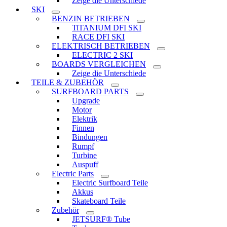
Zeige die Unterschiede
SKI
BENZIN BETRIEBEN
TiTANIUM DFI SKI
RACE DFI SKI
ELEKTRISCH BETRIEBEN
ELECTRIC 2 SKI
BOARDS VERGLEICHEN
Zeige die Unterschiede
TEILE & ZUBEHÖR
SURFBOARD PARTS
Upgrade
Motor
Elektrik
Finnen
Bindungen
Rumpf
Turbine
Auspuff
Electric Parts
Electric Surfboard Teile
Akkus
Skateboard Teile
Zubehör
JETSURF® Tube