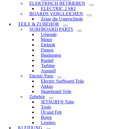
ELEKTRISCH BETRIEBEN
ELECTRIC 2 SKI
BOARDS VERGLEICHEN
Zeige die Unterschiede
TEILE & ZUBEHÖR
SURFBOARD PARTS
Upgrade
Motor
Elektrik
Finnen
Bindungen
Rumpf
Turbine
Auspuff
Electric Parts
Electric Surfboard Teile
Akkus
Skateboard Teile
Zubehör
JETSURF® Tube
Tools
Öl und Fett
Bojen
Leashes
KLEIDUNG