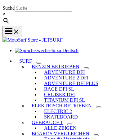
Suche
×
Sprache
wechseln
SURF
zu
BENZIN BETRIEBEN
Deutsch
ADVENTURE DFI
ADVENTURE 2 DFI
ADVENTURE DFI PLUS
RACE DFI SL
CRUISER DFI
TITANIUM DFI SL
ELEKTRISCH BETRIEBEN
ELECTRIC 2
SKATEBOARD
GEBRAUCHT
ALLE ZEIGEN
BOARDS VERGLEICHEN