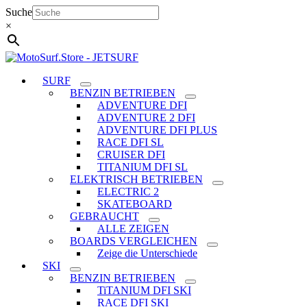
Zum
Suche
Inhalt
×
springen
SURF
BENZIN BETRIEBEN
ADVENTURE DFI
ADVENTURE 2 DFI
ADVENTURE DFI PLUS
RACE DFI SL
CRUISER DFI
TITANIUM DFI SL
ELEKTRISCH BETRIEBEN
ELECTRIC 2
SKATEBOARD
GEBRAUCHT
ALLE ZEIGEN
BOARDS VERGLEICHEN
Zeige die Unterschiede
SKI
BENZIN BETRIEBEN
TiTANIUM DFI SKI
RACE DFI SKI