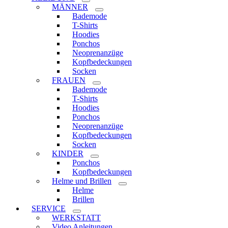
MÄNNER
Bademode
T-Shirts
Hoodies
Ponchos
Neoprenanzüge
Kopfbedeckungen
Socken
FRAUEN
Bademode
T-Shirts
Hoodies
Ponchos
Neoprenanzüge
Kopfbedeckungen
Socken
KINDER
Ponchos
Kopfbedeckungen
Helme und Brillen
Helme
Brillen
SERVICE
WERKSTATT
Video Anleitungen