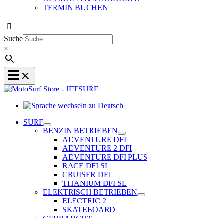
TERMIN BUCHEN
Suche
×
Sprache
wechseln
SURF
zu
BENZIN BETRIEBEN
Deutsch
ADVENTURE DFI
ADVENTURE 2 DFI
ADVENTURE DFI PLUS
RACE DFI SL
CRUISER DFI
TITANIUM DFI SL
ELEKTRISCH BETRIEBEN
ELECTRIC 2
SKATEBOARD