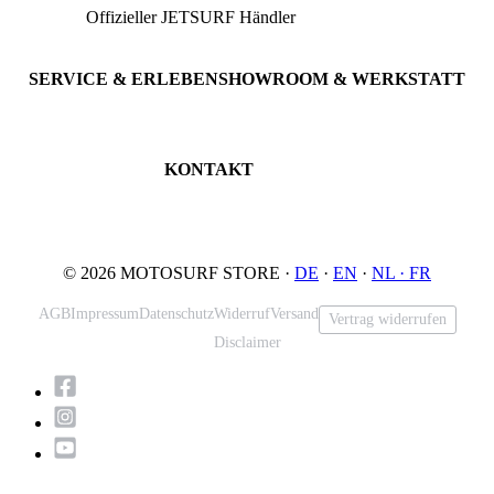
Offizieller JETSURF Händler
JETSURF Boards
Beratung · Probefahrten
JETSURF Ski
Gebrauchte Boards
SERVICE & ERLEBEN
SHOWROOM & WERKSTATT
Probefahrt buchen
An der Loher Mühle 4
Wartung & Inspektion
32545 Bad Oeynhausen
JETSURF Spots
Deutschland
KONTAKT
Tel: +49 5731 7555676
Email: info@motosurf.store
© 2026 MOTOSURF STORE ·
DE
·
EN
·
NL ·
FR
AGB
Impressum
Datenschutz
Widerruf
Versand
Vertrag widerrufen
Disclaimer
Nach