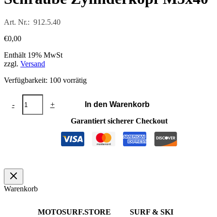
Art. Nr.: 912.5.40
€
0,00
Enthält 19% MwSt
zzgl.
Versand
Verfügbarkeit:
100 vorrätig
Schraube
-
+
In den Warenkorb
Zylinderkopf
M5x40
Garantiert sicherer Checkout
Menge
Warenkorb
MOTOSURF.STORE
SURF & SKI