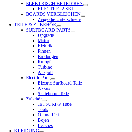
ELEKTRISCH BETRIEBEN
ELECTRIC 2 SKI
BOARDS VERGLEICHEN
Zeige die Unterschiede
TEILE & ZUBEHÖR
SURFBOARD PARTS
Upgrade
Motor
Elektrik
Finnen
Bindungen
Rumpf
Turbine
Auspuff
Electric Parts
Electric Surfboard Teile
Akkus
Skateboard Teile
Zubehör
JETSURF® Tube
Tools
Öl und Fett
Bojen
Leashes
KLEIDUNG