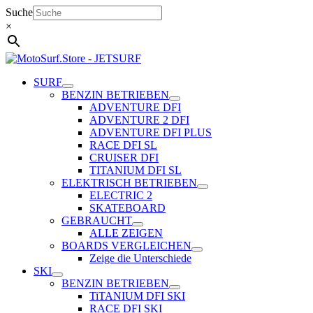
Zum
Suche
Inhalt
×
springen
SURF
BENZIN BETRIEBEN
ADVENTURE DFI
ADVENTURE 2 DFI
ADVENTURE DFI PLUS
RACE DFI SL
CRUISER DFI
TITANIUM DFI SL
ELEKTRISCH BETRIEBEN
ELECTRIC 2
SKATEBOARD
GEBRAUCHT
ALLE ZEIGEN
BOARDS VERGLEICHEN
Zeige die Unterschiede
SKI
BENZIN BETRIEBEN
TiTANIUM DFI SKI
RACE DFI SKI