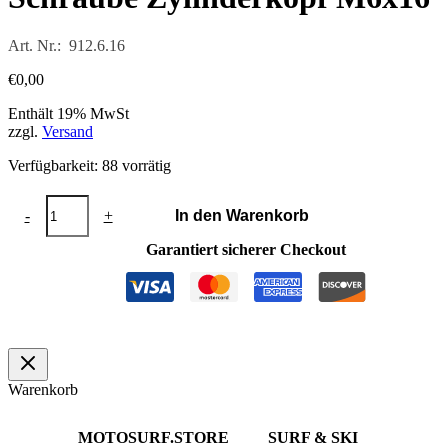
Art. Nr.: 912.6.16
€
0,00
Enthält 19% MwSt
zzgl.
Versand
Verfügbarkeit:
88 vorrätig
Schraube
-
+
In den Warenkorb
Zylinderkopf
M6x16
Garantiert sicherer Checkout
Menge
Warenkorb
MOTOSURF.STORE
SURF & SKI