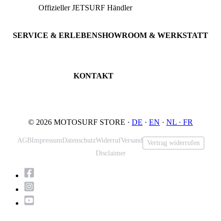
Offizieller JETSURF Händler
JETSURF Boards
Beratung · Probefahrten
JETSURF Ski
Gebrauchte Boards
SERVICE & ERLEBEN
SHOWROOM & WERKSTATT
Probefahrt buchen
An der Loher Mühle 4
Wartung & Inspektion
32545 Bad Oeynhausen
JETSURF Spots
Deutschland
KONTAKT
Tel: +49 5731 7555676
Email: info@motosurf.store
© 2026 MOTOSURF STORE ·
DE
·
EN
·
NL ·
FR
AGB
Impressum
Datenschutz
Widerruf
Versand
Vertrag widerrufen
Disclaimer
Nach