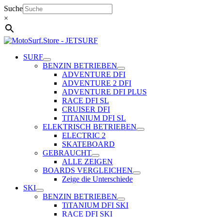
Zum
Suche
Inhalt
×
springen
SURF
BENZIN BETRIEBEN
ADVENTURE DFI
ADVENTURE 2 DFI
ADVENTURE DFI PLUS
RACE DFI SL
CRUISER DFI
TITANIUM DFI SL
ELEKTRISCH BETRIEBEN
ELECTRIC 2
SKATEBOARD
GEBRAUCHT
ALLE ZEIGEN
BOARDS VERGLEICHEN
Zeige die Unterschiede
SKI
BENZIN BETRIEBEN
TiTANIUM DFI SKI
RACE DFI SKI