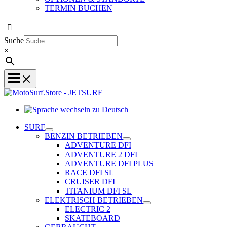
TERMIN BUCHEN
Suche
×
Sprache
wechseln
SURF
zu
BENZIN BETRIEBEN
Deutsch
ADVENTURE DFI
ADVENTURE 2 DFI
ADVENTURE DFI PLUS
RACE DFI SL
CRUISER DFI
TITANIUM DFI SL
ELEKTRISCH BETRIEBEN
ELECTRIC 2
SKATEBOARD