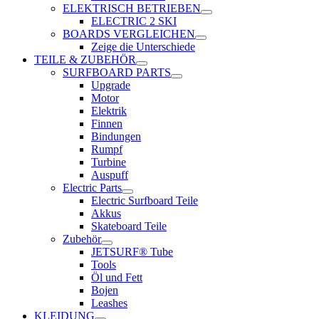
ELEKTRISCH BETRIEBEN
ELECTRIC 2 SKI
BOARDS VERGLEICHEN
Zeige die Unterschiede
TEILE & ZUBEHÖR
SURFBOARD PARTS
Upgrade
Motor
Elektrik
Finnen
Bindungen
Rumpf
Turbine
Auspuff
Electric Parts
Electric Surfboard Teile
Akkus
Skateboard Teile
Zubehör
JETSURF® Tube
Tools
Öl und Fett
Bojen
Leashes
KLEIDUNG