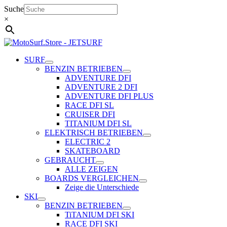
Zum
Suche
Inhalt
×
springen
SURF
BENZIN BETRIEBEN
ADVENTURE DFI
ADVENTURE 2 DFI
ADVENTURE DFI PLUS
RACE DFI SL
CRUISER DFI
TITANIUM DFI SL
ELEKTRISCH BETRIEBEN
ELECTRIC 2
SKATEBOARD
GEBRAUCHT
ALLE ZEIGEN
BOARDS VERGLEICHEN
Zeige die Unterschiede
SKI
BENZIN BETRIEBEN
TiTANIUM DFI SKI
RACE DFI SKI