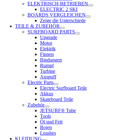
ELEKTRISCH BETRIEBEN
ELECTRIC 2 SKI
BOARDS VERGLEICHEN
Zeige die Unterschiede
TEILE & ZUBEHÖR
SURFBOARD PARTS
Upgrade
Motor
Elektrik
Finnen
Bindungen
Rumpf
Turbine
Auspuff
Electric Parts
Electric Surfboard Teile
Akkus
Skateboard Teile
Zubehör
JETSURF® Tube
Tools
Öl und Fett
Bojen
Leashes
KLEIDUNG