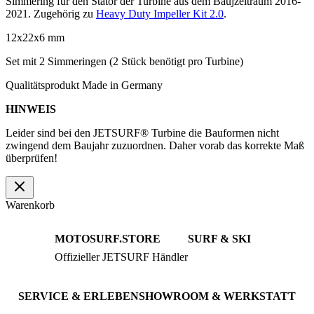
Simmering für den Stator der Turbine aus dem Baujzeitraum 2016-
2021. Zugehörig zu
Heavy Duty Impeller Kit 2.0
.
12x22x6 mm
Set mit 2 Simmeringen (2 Stück benötigt pro Turbine)
Qualitätsprodukt Made in Germany
HINWEIS
Leider sind bei den JETSURF® Turbine die Bauformen nicht
zwingend dem Baujahr zuzuordnen. Daher vorab das korrekte Maß
überprüfen!
Warenkorb
MOTOSURF.STORE
SURF & SKI
Offizieller JETSURF Händler
JETSURF Boards
Beratung · Probefahrten
JETSURF Ski
Gebrauchte Boards
SERVICE & ERLEBEN
SHOWROOM & WERKSTATT