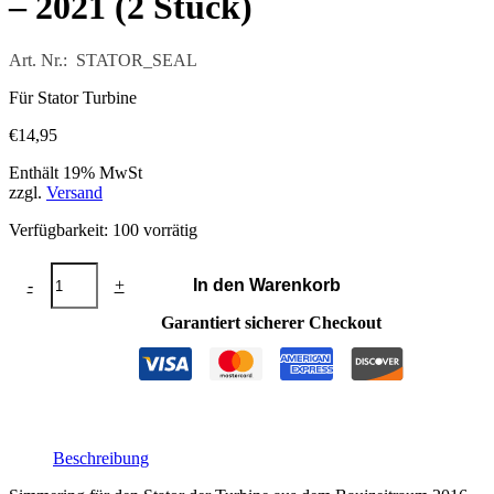
– 2021 (2 Stück)
Art. Nr.: STATOR_SEAL
Für Stator Turbine
€
14,95
Enthält 19% MwSt
zzgl.
Versand
Verfügbarkeit:
100 vorrätig
Simmering
-
+
In den Warenkorb
Turbine
circa
Garantiert sicherer Checkout
2016
-
2021
(2
Stück)
Menge
Beschreibung