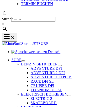
TERMIN BUCHEN
Suche
×
Sprache
wechseln
SURF
zu
BENZIN BETRIEBEN
Deutsch
ADVENTURE DFI
ADVENTURE 2 DFI
ADVENTURE DFI PLUS
RACE DFI SL
CRUISER DFI
TITANIUM DFI SL
ELEKTRISCH BETRIEBEN
ELECTRIC 2
SKATEBOARD