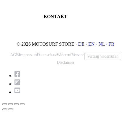
Probefahrt buchen
An der Loher Mühle 4
Wartung & Inspektion
32545 Bad Oeynhausen
JETSURF Spots
Deutschland
KONTAKT
Tel: +49 5731 7555676
Email: info@motosurf.store
© 2026 MOTOSURF STORE ·
DE
·
EN
·
NL ·
FR
AGB
Impressum
Datenschutz
Widerruf
Versand
Vertrag widerrufen
Disclaimer
Nach
oben
scrollen