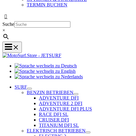
TERMIN BUCHEN
Suche
×
Sprache
Sprache
wechseln
wechseln
zu
Sprache
zu
Deutsch
wechseln
SURF
English
zu
BENZIN BETRIEBEN
Nederlands
ADVENTURE DFI
ADVENTURE 2 DFI
ADVENTURE DFI PLUS
RACE DFI SL
CRUISER DFI
TITANIUM DFI SL
ELEKTRISCH BETRIEBEN