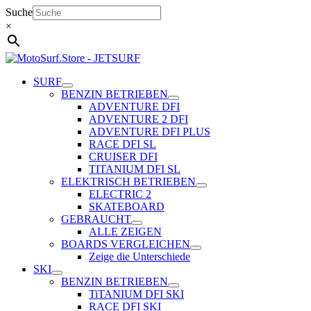
Zum
Suche
Inhalt
×
springen
SURF
BENZIN BETRIEBEN
ADVENTURE DFI
ADVENTURE 2 DFI
ADVENTURE DFI PLUS
RACE DFI SL
CRUISER DFI
TITANIUM DFI SL
ELEKTRISCH BETRIEBEN
ELECTRIC 2
SKATEBOARD
GEBRAUCHT
ALLE ZEIGEN
BOARDS VERGLEICHEN
Zeige die Unterschiede
SKI
BENZIN BETRIEBEN
TiTANIUM DFI SKI
RACE DFI SKI