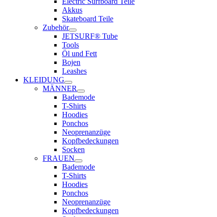
Electric Surfboard Teile
Akkus
Skateboard Teile
Zubehör
JETSURF® Tube
Tools
Öl und Fett
Bojen
Leashes
KLEIDUNG
MÄNNER
Bademode
T-Shirts
Hoodies
Ponchos
Neoprenanzüge
Kopfbedeckungen
Socken
FRAUEN
Bademode
T-Shirts
Hoodies
Ponchos
Neoprenanzüge
Kopfbedeckungen