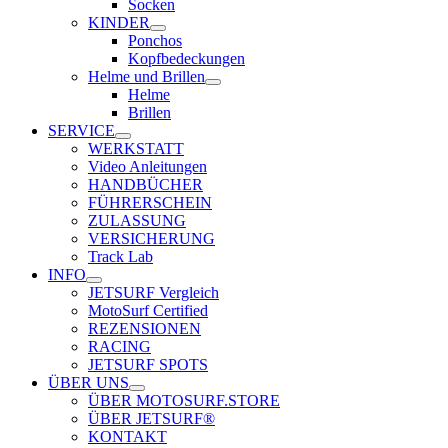
Socken
KINDER
Ponchos
Kopfbedeckungen
Helme und Brillen
Helme
Brillen
SERVICE
WERKSTATT
Video Anleitungen
HANDBÜCHER
FÜHRERSCHEIN
ZULASSUNG
VERSICHERUNG
Track Lab
INFO
JETSURF Vergleich
MotoSurf Certified
REZENSIONEN
RACING
JETSURF SPOTS
ÜBER UNS
ÜBER MOTOSURF.STORE
ÜBER JETSURF®
KONTAKT