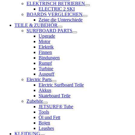
ELEKTRISCH BETRIEBEN
ELECTRIC 2 SKI
BOARDS VERGLEICHEN
Zeige die Unterschiede
TEILE & ZUBEHÖR
SURFBOARD PARTS
Upgrade
Motor
Elektrik
Finnen
Bindungen
Rumpf
Turbine
Auspuff
Electric Parts
Electric Surfboard Teile
Akkus
Skateboard Teile
Zubehör
JETSURF® Tube
Tools
Öl und Fett
Bojen
Leashes
KLEIDUNG