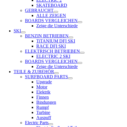
ELECTRIC 2
SKATEBOARD
GEBRAUCHT
ALLE ZEIGEN
BOARDS VERGLEICHEN
Zeige die Unterschiede
SKI
BENZIN BETRIEBEN
TiTANIUM DFI SKI
RACE DFI SKI
ELEKTRISCH BETRIEBEN
ELECTRIC 2 SKI
BOARDS VERGLEICHEN
Zeige die Unterschiede
TEILE & ZUBEHÖR
SURFBOARD PARTS
Upgrade
Motor
Elektrik
Finnen
Bindungen
Rumpf
Turbine
Auspuff
Electric Parts