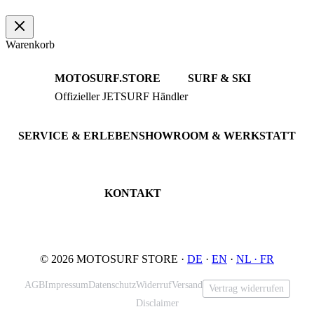
Warenkorb
MOTOSURF.STORE
SURF & SKI
Offizieller JETSURF Händler
JETSURF Boards
Beratung · Probefahrten
JETSURF Ski
Gebrauchte Boards
SERVICE & ERLEBEN
SHOWROOM & WERKSTATT
Probefahrt buchen
An der Loher Mühle 4
Wartung & Inspektion
32545 Bad Oeynhausen
JETSURF Spots
Deutschland
KONTAKT
Tel: +49 5731 7555676
Email: info@motosurf.store
© 2026 MOTOSURF STORE ·
DE
·
EN
·
NL ·
FR
AGB
Impressum
Datenschutz
Widerruf
Versand
Vertrag widerrufen
Disclaimer