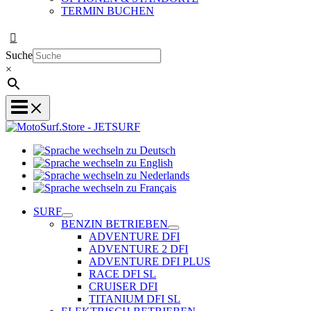
TERMIN BUCHEN
Suche
×
Sprache
Sprache
wechseln
wechseln
zu
Sprache
zu
Deutsch
Sprache
wechseln
English
wechseln
zu
SURF
zu
Nederlands
BENZIN BETRIEBEN
Français
ADVENTURE DFI
ADVENTURE 2 DFI
ADVENTURE DFI PLUS
RACE DFI SL
CRUISER DFI
TITANIUM DFI SL