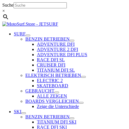
Zum
Suche
Inhalt
×
springen
SURF
BENZIN BETRIEBEN
ADVENTURE DFI
ADVENTURE 2 DFI
ADVENTURE DFI PLUS
RACE DFI SL
CRUISER DFI
TITANIUM DFI SL
ELEKTRISCH BETRIEBEN
ELECTRIC 2
SKATEBOARD
GEBRAUCHT
ALLE ZEIGEN
BOARDS VERGLEICHEN
Zeige die Unterschiede
SKI
BENZIN BETRIEBEN
TiTANIUM DFI SKI
RACE DFI SKI