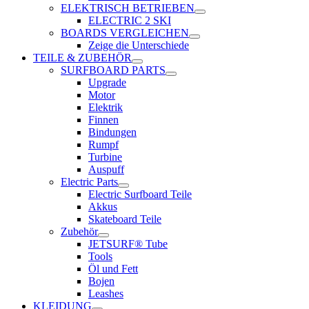
ELEKTRISCH BETRIEBEN
ELECTRIC 2 SKI
BOARDS VERGLEICHEN
Zeige die Unterschiede
TEILE & ZUBEHÖR
SURFBOARD PARTS
Upgrade
Motor
Elektrik
Finnen
Bindungen
Rumpf
Turbine
Auspuff
Electric Parts
Electric Surfboard Teile
Akkus
Skateboard Teile
Zubehör
JETSURF® Tube
Tools
Öl und Fett
Bojen
Leashes
KLEIDUNG