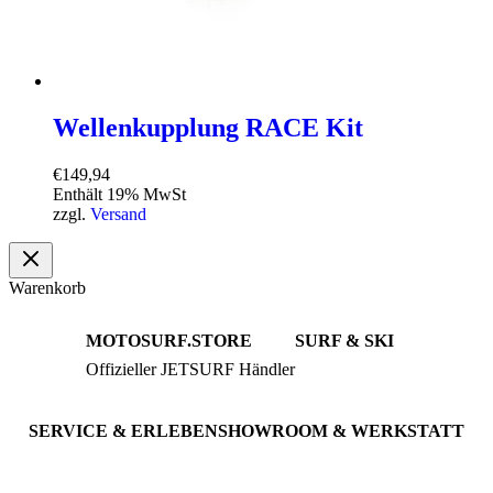
Wellenkupplung RACE Kit
€
149,94
Enthält 19% MwSt
zzgl.
Versand
Warenkorb
MOTOSURF.STORE
SURF & SKI
Offizieller JETSURF Händler
JETSURF Boards
Beratung · Probefahrten
JETSURF Ski
Gebrauchte Boards
SERVICE & ERLEBEN
SHOWROOM & WERKSTATT
Probefahrt buchen
An der Loher Mühle 4
Wartung & Inspektion
32545 Bad Oeynhausen