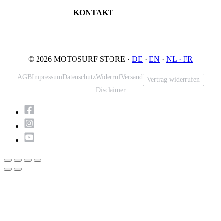
JETSURF Spots
Deutschland
KONTAKT
Tel: +49 5731 7555676
Email: info@motosurf.store
© 2026 MOTOSURF STORE ·
DE
·
EN
·
NL ·
FR
AGB
Impressum
Datenschutz
Widerruf
Versand
Vertrag widerrufen
Disclaimer
Nach
oben
scrollen