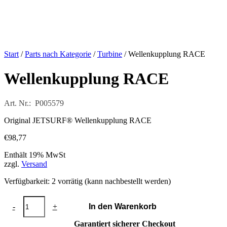
Start
/
Parts nach Kategorie
/
Turbine
/ Wellenkupplung RACE
Wellenkupplung RACE
Art. Nr.: P005579
Original JETSURF® Wellenkupplung RACE
€
98,77
Enthält 19% MwSt
zzgl.
Versand
Verfügbarkeit:
2 vorrätig (kann nachbestellt werden)
Wellenkupplung
-
+
In den Warenkorb
RACE
Menge
Garantiert sicherer Checkout