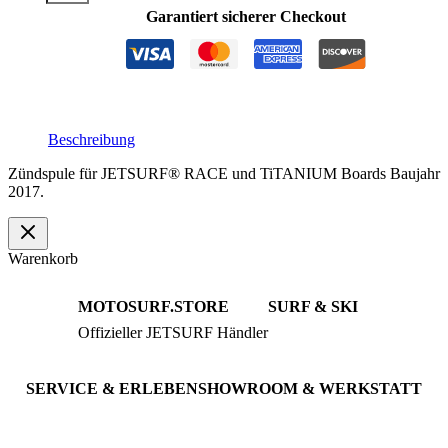
2017
Garantiert sicherer Checkout
RACE
und
TiTANIUM
Menge
Beschreibung
Zündspule für JETSURF® RACE und TiTANIUM Boards Baujahr
2017.
Warenkorb
MOTOSURF.STORE
SURF & SKI
Offizieller JETSURF Händler
JETSURF Boards
Beratung · Probefahrten
JETSURF Ski
Gebrauchte Boards
SERVICE & ERLEBEN
SHOWROOM & WERKSTATT
Probefahrt buchen
An der Loher Mühle 4
Wartung & Inspektion
32545 Bad Oeynhausen