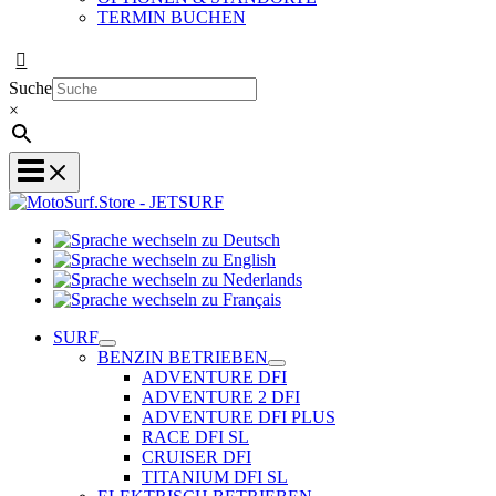
TERMIN BUCHEN
Suche
×
Sprache
Sprache
wechseln
wechseln
zu
Sprache
zu
Deutsch
Sprache
wechseln
English
wechseln
zu
SURF
zu
Nederlands
BENZIN BETRIEBEN
Français
ADVENTURE DFI
ADVENTURE 2 DFI
ADVENTURE DFI PLUS
RACE DFI SL
CRUISER DFI
TITANIUM DFI SL