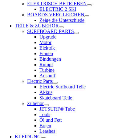
ELEKTRISCH BETRIEBEN
ELECTRIC 2 SKI
BOARDS VERGLEICHEN
Zeige die Unterschiede
TEILE & ZUBEHÖR
SURFBOARD PARTS
Upgrade
Motor
Elektrik
Finnen
Bindungen
Rumpf
Turbine
Auspuff
Electric Parts
Electric Surfboard Teile
Akkus
Skateboard Teile
Zubehör
JETSURF® Tube
Tools
Öl und Fett
Bojen
Leashes
KLEIDUNG