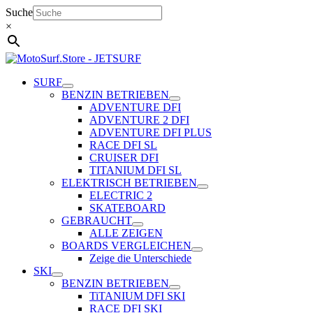
Zum
Suche
Inhalt
×
springen
SURF
BENZIN BETRIEBEN
ADVENTURE DFI
ADVENTURE 2 DFI
ADVENTURE DFI PLUS
RACE DFI SL
CRUISER DFI
TITANIUM DFI SL
ELEKTRISCH BETRIEBEN
ELECTRIC 2
SKATEBOARD
GEBRAUCHT
ALLE ZEIGEN
BOARDS VERGLEICHEN
Zeige die Unterschiede
SKI
BENZIN BETRIEBEN
TiTANIUM DFI SKI
RACE DFI SKI