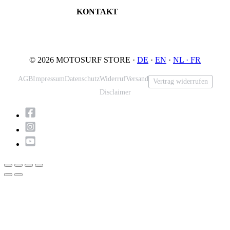
JETSURF Spots
Deutschland
KONTAKT
Tel: +49 5731 7555676
Email: info@motosurf.store
© 2026 MOTOSURF STORE ·
DE
·
EN
·
NL ·
FR
AGB
Impressum
Datenschutz
Widerruf
Versand
Vertrag widerrufen
Disclaimer
Nach
oben
scrollen