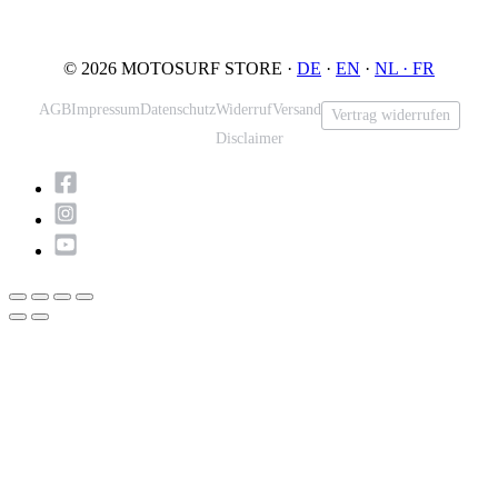
Email: info@motosurf.store
© 2026 MOTOSURF STORE ·
DE
·
EN
·
NL ·
FR
AGB
Impressum
Datenschutz
Widerruf
Versand
Vertrag widerrufen
Disclaimer
Nach
oben
scrollen