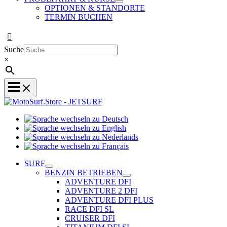
OPTIONEN & STANDORTE
TERMIN BUCHEN
Suche
×
Sprache
Sprache
wechseln
wechseln
zu
Sprache
zu
Deutsch
Sprache
wechseln
English
wechseln
zu
SURF
zu
Nederlands
BENZIN BETRIEBEN
Français
ADVENTURE DFI
ADVENTURE 2 DFI
ADVENTURE DFI PLUS
RACE DFI SL
CRUISER DFI