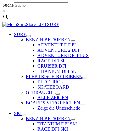
Zum
Suche
Inhalt
×
springen
SURF
BENZIN BETRIEBEN
ADVENTURE DFI
ADVENTURE 2 DFI
ADVENTURE DFI PLUS
RACE DFI SL
CRUISER DFI
TITANIUM DFI SL
ELEKTRISCH BETRIEBEN
ELECTRIC 2
SKATEBOARD
GEBRAUCHT
ALLE ZEIGEN
BOARDS VERGLEICHEN
Zeige die Unterschiede
SKI
BENZIN BETRIEBEN
TiTANIUM DFI SKI
RACE DFI SKI