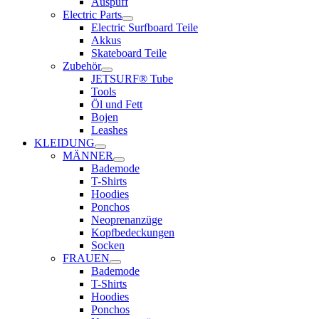
Auspuff
Electric Parts
Electric Surfboard Teile
Akkus
Skateboard Teile
Zubehör
JETSURF® Tube
Tools
Öl und Fett
Bojen
Leashes
KLEIDUNG
MÄNNER
Bademode
T-Shirts
Hoodies
Ponchos
Neoprenanzüge
Kopfbedeckungen
Socken
FRAUEN
Bademode
T-Shirts
Hoodies
Ponchos