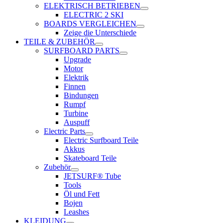
ELEKTRISCH BETRIEBEN
ELECTRIC 2 SKI
BOARDS VERGLEICHEN
Zeige die Unterschiede
TEILE & ZUBEHÖR
SURFBOARD PARTS
Upgrade
Motor
Elektrik
Finnen
Bindungen
Rumpf
Turbine
Auspuff
Electric Parts
Electric Surfboard Teile
Akkus
Skateboard Teile
Zubehör
JETSURF® Tube
Tools
Öl und Fett
Bojen
Leashes
KLEIDUNG