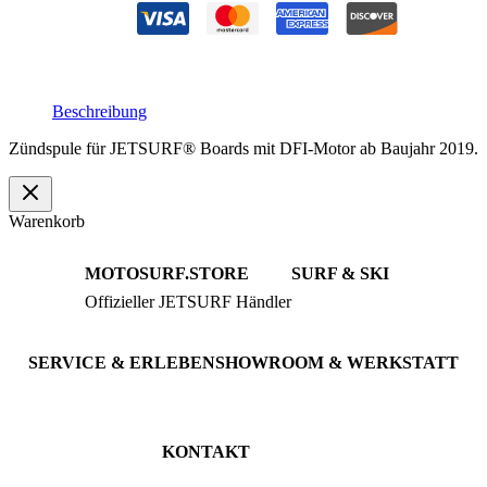
Menge
Beschreibung
Zündspule für JETSURF® Boards mit DFI-Motor ab Baujahr 2019.
Warenkorb
MOTOSURF.STORE
SURF & SKI
Offizieller JETSURF Händler
JETSURF Boards
Beratung · Probefahrten
JETSURF Ski
Gebrauchte Boards
SERVICE & ERLEBEN
SHOWROOM & WERKSTATT
Probefahrt buchen
An der Loher Mühle 4
Wartung & Inspektion
32545 Bad Oeynhausen
JETSURF Spots
Deutschland
KONTAKT
Tel: +49 5731 7555676