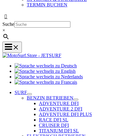
TERMIN BUCHEN
Suche
×
Sprache
Sprache
wechseln
wechseln
zu
Sprache
zu
Deutsch
Sprache
wechseln
English
wechseln
zu
SURF
zu
Nederlands
BENZIN BETRIEBEN
Français
ADVENTURE DFI
ADVENTURE 2 DFI
ADVENTURE DFI PLUS
RACE DFI SL
CRUISER DFI
TITANIUM DFI SL