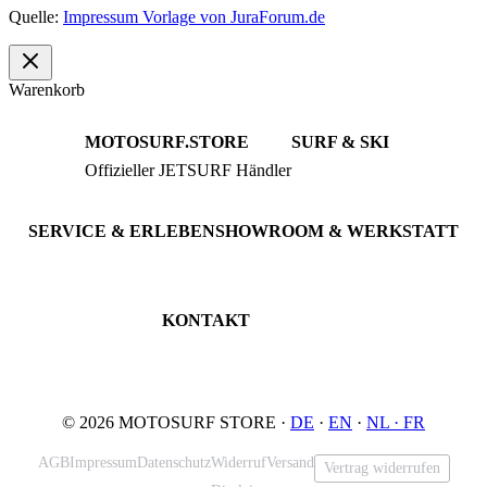
Quelle:
Impressum Vorlage von JuraForum.de
Warenkorb
MOTOSURF.STORE
SURF & SKI
Offizieller JETSURF Händler
JETSURF Boards
Beratung · Probefahrten
JETSURF Ski
Gebrauchte Boards
SERVICE & ERLEBEN
SHOWROOM & WERKSTATT
Probefahrt buchen
An der Loher Mühle 4
Wartung & Inspektion
32545 Bad Oeynhausen
JETSURF Spots
Deutschland
KONTAKT
Tel: +49 5731 7555676
Email: info@motosurf.store
© 2026 MOTOSURF STORE ·
DE
·
EN
·
NL ·
FR
AGB
Impressum
Datenschutz
Widerruf
Versand
Vertrag widerrufen