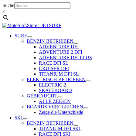
Zum
Suche
Inhalt
×
springen
SURF
BENZIN BETRIEBEN
ADVENTURE DFI
ADVENTURE 2 DFI
ADVENTURE DFI PLUS
RACE DFI SL
CRUISER DFI
TITANIUM DFI SL
ELEKTRISCH BETRIEBEN
ELECTRIC 2
SKATEBOARD
GEBRAUCHT
ALLE ZEIGEN
BOARDS VERGLEICHEN
Zeige die Unterschiede
SKI
BENZIN BETRIEBEN
TiTANIUM DFI SKI
RACE DFI SKI