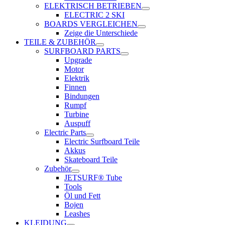
ELEKTRISCH BETRIEBEN
ELECTRIC 2 SKI
BOARDS VERGLEICHEN
Zeige die Unterschiede
TEILE & ZUBEHÖR
SURFBOARD PARTS
Upgrade
Motor
Elektrik
Finnen
Bindungen
Rumpf
Turbine
Auspuff
Electric Parts
Electric Surfboard Teile
Akkus
Skateboard Teile
Zubehör
JETSURF® Tube
Tools
Öl und Fett
Bojen
Leashes
KLEIDUNG