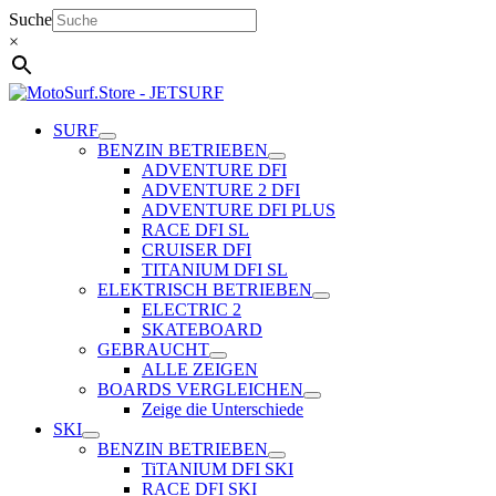
Zum
Suche
Inhalt
×
springen
SURF
BENZIN BETRIEBEN
ADVENTURE DFI
ADVENTURE 2 DFI
ADVENTURE DFI PLUS
RACE DFI SL
CRUISER DFI
TITANIUM DFI SL
ELEKTRISCH BETRIEBEN
ELECTRIC 2
SKATEBOARD
GEBRAUCHT
ALLE ZEIGEN
BOARDS VERGLEICHEN
Zeige die Unterschiede
SKI
BENZIN BETRIEBEN
TiTANIUM DFI SKI
RACE DFI SKI