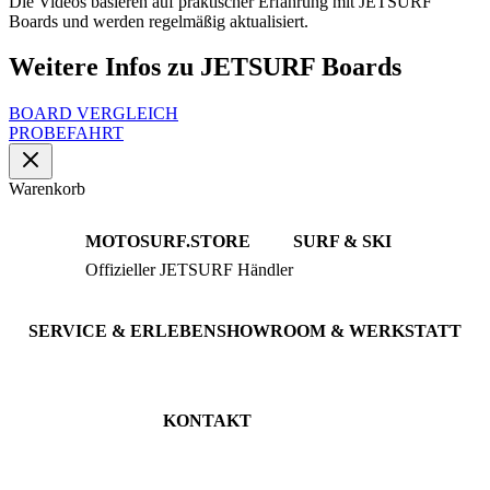
Die Videos basieren auf praktischer Erfahrung mit JETSURF
Boards und werden regelmäßig aktualisiert.
Weitere Infos zu JETSURF Boards
BOARD VERGLEICH
PROBEFAHRT
Warenkorb
MOTOSURF.STORE
SURF & SKI
Offizieller JETSURF Händler
JETSURF Boards
Beratung · Probefahrten
JETSURF Ski
Gebrauchte Boards
SERVICE & ERLEBEN
SHOWROOM & WERKSTATT
Probefahrt buchen
An der Loher Mühle 4
Wartung & Inspektion
32545 Bad Oeynhausen
JETSURF Spots
Deutschland
KONTAKT
Tel: +49 5731 7555676
Email: info@motosurf.store