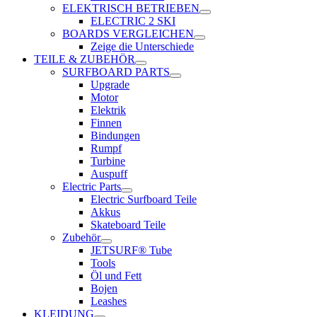
ELEKTRISCH BETRIEBEN
ELECTRIC 2 SKI
BOARDS VERGLEICHEN
Zeige die Unterschiede
TEILE & ZUBEHÖR
SURFBOARD PARTS
Upgrade
Motor
Elektrik
Finnen
Bindungen
Rumpf
Turbine
Auspuff
Electric Parts
Electric Surfboard Teile
Akkus
Skateboard Teile
Zubehör
JETSURF® Tube
Tools
Öl und Fett
Bojen
Leashes
KLEIDUNG