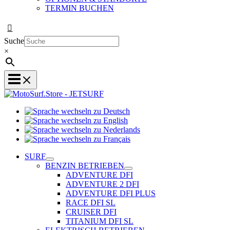
TERMIN BUCHEN
Suche
×
Sprache
Sprache
wechseln
wechseln
zu
Sprache
zu
Deutsch
Sprache
wechseln
English
wechseln
zu
SURF
zu
Nederlands
BENZIN BETRIEBEN
Français
ADVENTURE DFI
ADVENTURE 2 DFI
ADVENTURE DFI PLUS
RACE DFI SL
CRUISER DFI
TITANIUM DFI SL