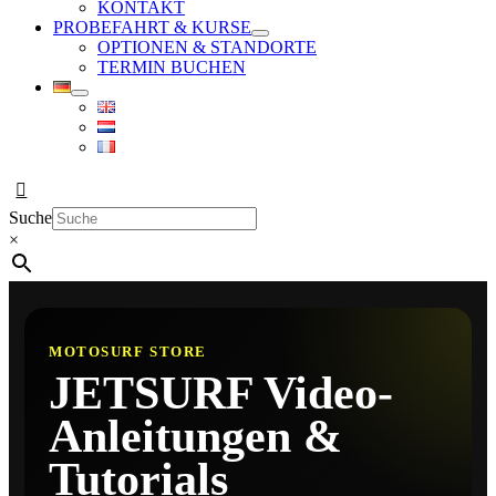
KONTAKT
PROBEFAHRT & KURSE
OPTIONEN & STANDORTE
TERMIN BUCHEN
Suche
×
MOTOSURF STORE
JETSURF Video-
Anleitungen &
Tutorials