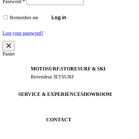
Required
Password
*
Remember me
Log in
Lost your password?
Panier
MOTOSURF.STORE
SURF & SKI
Revendeur JETSURF
JETSURF Boards
Conseil · Essais
JETSURF Ski
Boards d’occasion
SERVICE & EXPERIENCE
SHOWROOM
Réserver un essai
An der Loher Mühle 4
Maintenance
32545 Bad Oeynhausen
JETSURF Spots
Allemagne
CONTACT
Tél: +49 5731 7555676
Email: info@motosurf.store