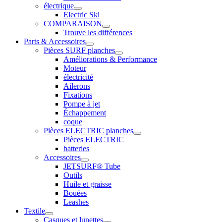
électrique
Electric Ski
COMPARAISON
Trouve les différences
Parts & Accessoires
Pièces SURF planches
Améliorations & Performance
Moteur
électricité
Ailerons
Fixations
Pompe à jet
Échappement
coque
Pièces ELECTRIC planches
Pièces ELECTRIC
batteries
Accessoires
JETSURF® Tube
Outils
Huile et graisse
Bouées
Leashes
Textile
Casques et lunettes