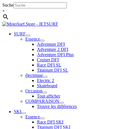
Aller
Suche
au
×
contenu
SURF
Essence
Adventure DFI
Adventure 2 DFI
Adventure DFI Plus
Cruiser DFI
Race DFI SL
Titanium DFI SL
électrique
Electric 2
Skateboard
Occasion
Tout afficher
COMPARAISON
Trouve les différences
SKI
Essence
Race DFI SKI
Titanium DFI SKI