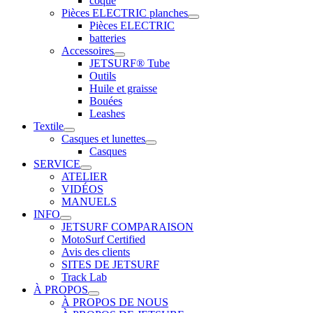
coque
Pièces ELECTRIC planches
Pièces ELECTRIC
batteries
Accessoires
JETSURF® Tube
Outils
Huile et graisse
Bouées
Leashes
Textile
Casques et lunettes
Casques
SERVICE
ATELIER
VIDÉOS
MANUELS
INFO
JETSURF COMPARAISON
MotoSurf Certified
Avis des clients
SITES DE JETSURF
Track Lab
À PROPOS
À PROPOS DE NOUS