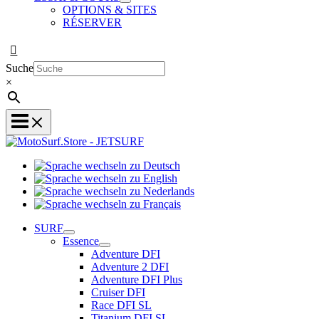
OPTIONS & SITES
RÉSERVER
Suche
×
Sprache
Sprache
wechseln
wechseln
zu
Sprache
zu
Deutsch
Sprache
wechseln
English
wechseln
zu
SURF
zu
Nederlands
Essence
Français
Adventure DFI
Adventure 2 DFI
Adventure DFI Plus
Cruiser DFI
Race DFI SL
Titanium DFI SL